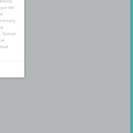
 gedung
gun oleh
an
dirancang
ng
 Spanyol
tuk
empat