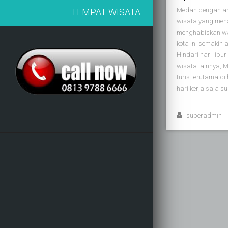
Medan dengan an
TEMPAT WISATA
wisata yang menar
menghabiskan wak
kota ini semakin as
Hindari hari libu
wisata lainnya, 
turis terutama di
hari kerja saja s
superadmin