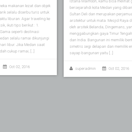
Istana Maimoon, kamu bisa melihat
eka makanan lezat dan objek
bersejarahdi kota Medan yang diban
ik selalu diserbu turis untuk
Sultan Deli dan merupakan perjamu
tu liburan. Agar traveling ke
arsitektur untuk mata. Mesjid Raya 
ik, ikuti tips berikut : 1.
oleh arsitek Belanda, Dingemans, ya
r Sama seperti destinasi
menggabungkan gaya Timur Tengah,
Medan selalu ramai dikunjungi
dan India. Bangunan ini memiliki ben
 hari libur. Jika Medan saat
simetris segi delapan dan memiliki 
udah cukup ramai, […]
sayap bangunan yaitu […]
Oct 02, 2016
superadmin
Oct 02, 2016